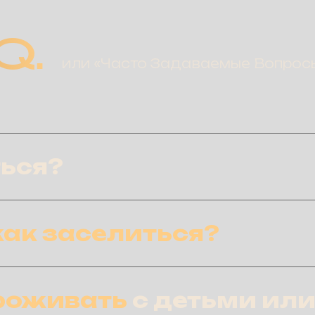
Q.
или «Часто Задаваемые Вопрос
ться?
 как заселиться?
проживать
с детьми
ил