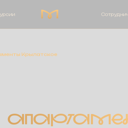
урсии
Сотрудни
аменты Крылатское
АПАРТАМЕ