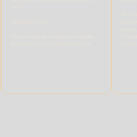
24:00.
Это с
Выезд до 11:00.
здоро
жильц
Ранний заезд и поздний выезд
прави
возможен по договоренности.
в раз