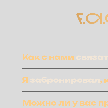
F.A.
Как с нами
связа
Я
забронировал
,
Можно ли у вас 