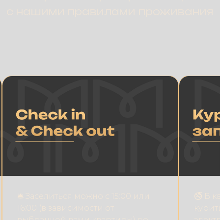
с нашими правилами проживания
🛎 Заселиться можно с 15:00 или
🚭 В 
16:00 (в зависимости от
курит
выбранной вами квартиры) до
элект