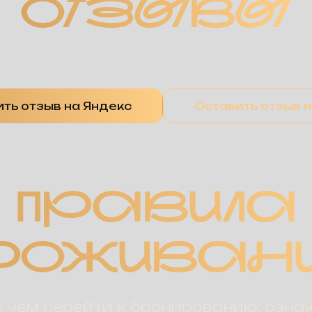
ОТЗЫВЫ
ть отзыв на Яндекс
Оставить отзыв 
ПРАВИЛА
РОЖИВАН
чем перейти к бронированию, озна