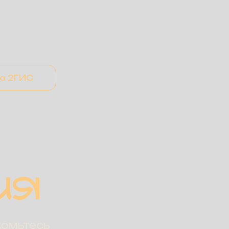
на 2ГИС
ИЯ
комьтесь