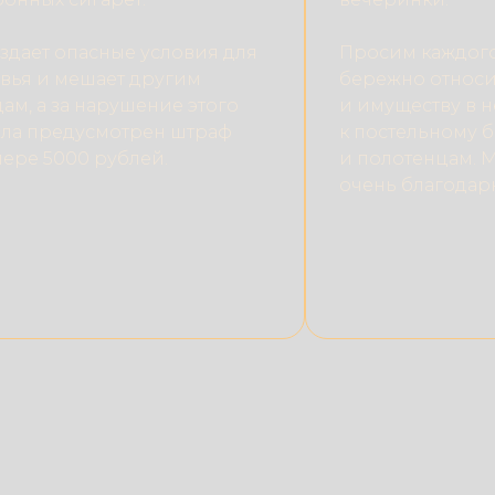
оздает опасные условия для
Просим каждого
вья и мешает другим
бережно относи
ам, а за нарушение этого
и имуществу в н
ла предусмотрен штраф
к постельному 
мере 5000 рублей.
и полотенцам. 
очень благодар