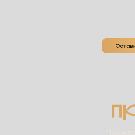
Остави
П
Прежде 