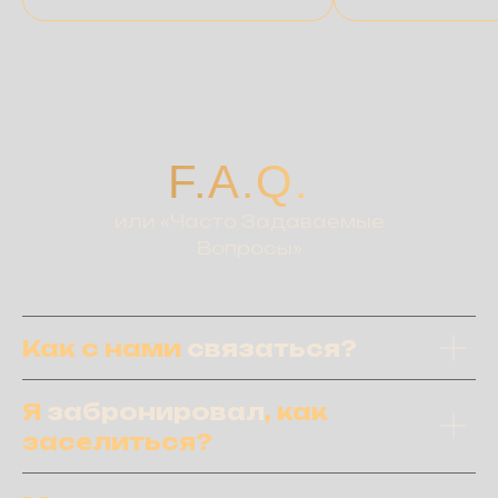
F.A.Q.
или «Часто Задаваемые
Вопросы»
Как с нами
связаться?
Я
забронировал
, как
заселиться?