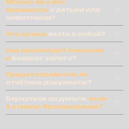
Можно ли у вас
проживать
с детьми
или
животными?
Что нужно
везти с собой?
Как происходит внесение
и
возврат залога?
Предоставляются ли
отчётные документы?
Вернуться ли деньги,
если
я отменю бронирование?