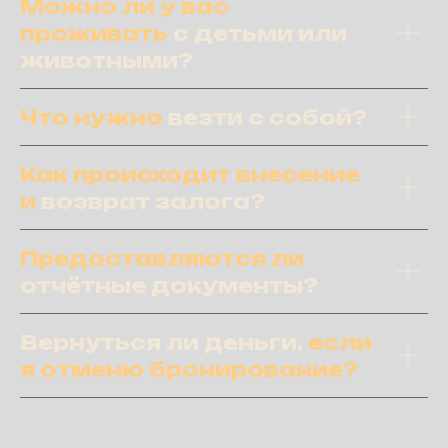
Можно ли у вас
проживать
с детьми
или
животными?
Что нужно
везти с собой?
Как происходит внесение
и
возврат залога?
Предоставляются ли
отчётные документы?
Вернуться ли деньги,
если
я отменю бронирование?