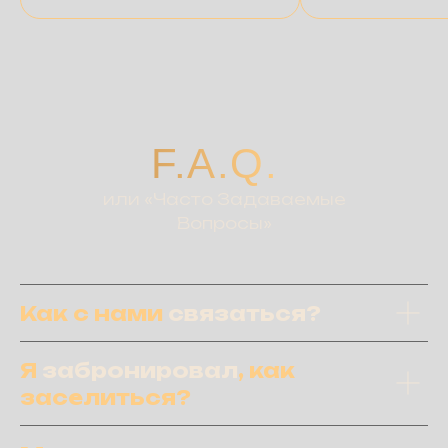
F.A.Q.
или «Часто Задаваемые
Вопросы»
Как с нами
связаться?
Я
забронировал
, как
заселиться?