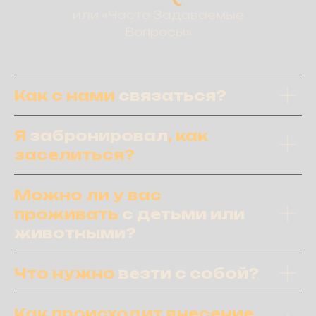
или «Часто Задаваемые
Вопросы»
Как с нами
связаться?
Я
забронировал
, как
заселиться?
Можно ли у вас
проживать
с детьми
или
животными?
Что нужно
везти с собой?
Как происходит внесение