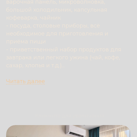
варочная панель, микроволновка,
большой холодильник, капсульная
кофеварка, чайник
- посуда, столовые приборы, всё
необходимое для приготовления и
приёма пищи
- приветственный набор продуктов для
завтрака или легкого ужина (чай, кофе,
сахар, хлопья и т.д.)...
Читать далее
Кликните для увеличения