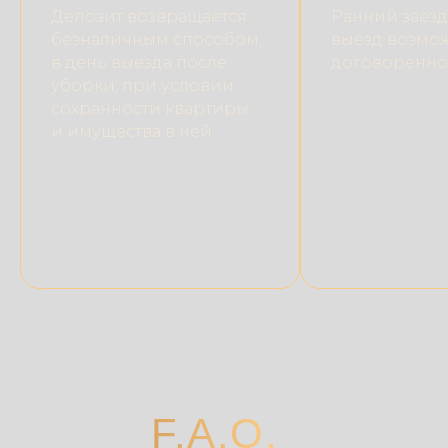
Депозит возвращается
Ранний заезд
безналичным способом,
выезд возмо
в день выезда после
договоренно
уборки, при условии
сохранности квартиры
и имущества в ней.
F.A.Q.