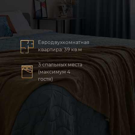
Евродвухкомнатная
квартира: 39 кв.м
3 спальных места
(максимум 4
гостя)