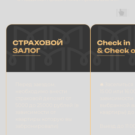
Перед заездом,
🛎 Заселиться
необходимо внести
15:00 или 16:0
страховой депозит от
зависимости 
5000 до 25000 рублей (в
выбранной в
зависимости от
квартиры) до 
квартиры которую вы
забронировали).
Выезд до 11:00