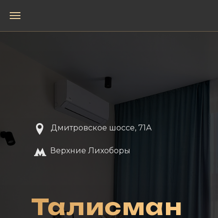
Error get alias
Error get alias
Дмитровское шоссе, 71А
Верхние Лихоборы
Талисман