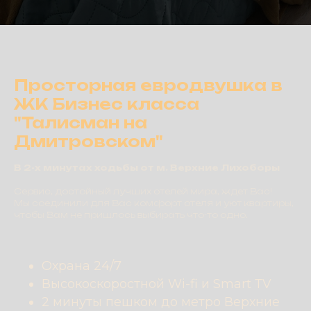
Проcтopнaя еврoдвушкa в
ЖК Бизнес классa
"Талисмaн на
Дмитpoвcком"
В 2-х минутах ходьбы от м. Верхние Лихоборы
Сервис, достойный лучших отелей мира, ждет Вас!
Мы соединили для Вас комфорт отеля и уют квартиры,
чтобы Вам не пришлось выбирать что-то одно.
Охрана 24/7
Высокоскоростной Wi-fi и Smаrt ТV
2 минуты пешком до метро Верхние