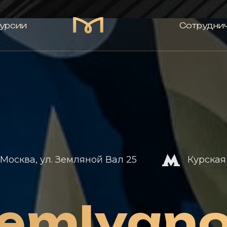
урсии
Сотрудни
Москва, ул. Земляной Вал 25
Курская
emlyan