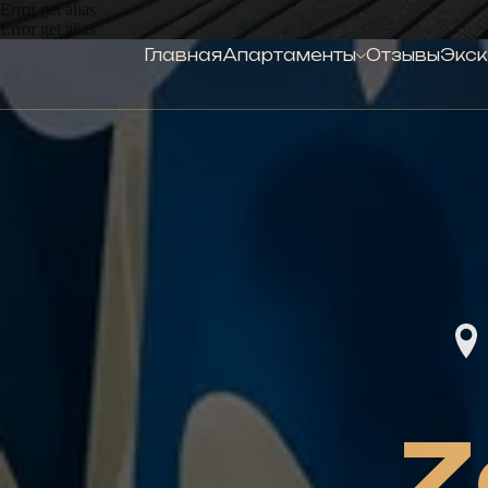
Error get alias
Error get alias
Главная
Апартаменты
Отзывы
Экск
Z